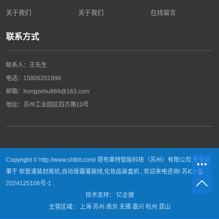
关于我们
关于我们
在线留言
联系方式
联系人：王先生
电话：
15806201998
邮箱：hongzehu869@163.com
地址：
苏州工业园区四方路10号
Copyright © http://www.shtblt.com/ 塔布莱特智能科技（苏州）有限公司 专业从
事于
软管灌装封尾机
,
自动膏霜灌装线
,
化妆品装盒机
, 欢迎来电咨询!
苏ICP备
2024125106号-1
技术支持：
亿企搜
主营区域：
上海
苏州
南京
无锡
嘉兴
杭州
昆山