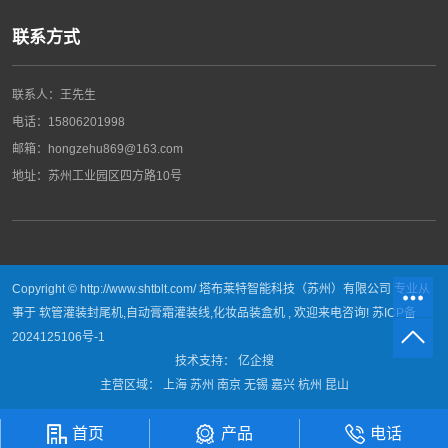
联系方式
联系人：王先生
电话：
15806201998
邮箱：hongzehu869@163.com
地址：
苏州工业园区四方路10号
Copyright © http://www.shtblt.com/ 塔布莱特智能科技（苏州）有限公司 专业从
事于
软管灌装封尾机
,
自动膏霜灌装线
,
化妆品装盒机
, 欢迎来电咨询!
苏ICP备
2024125106号-1
技术支持：
亿企搜
主营区域：
上海
苏州
南京
无锡
嘉兴
杭州
昆山
首页
产品
电话