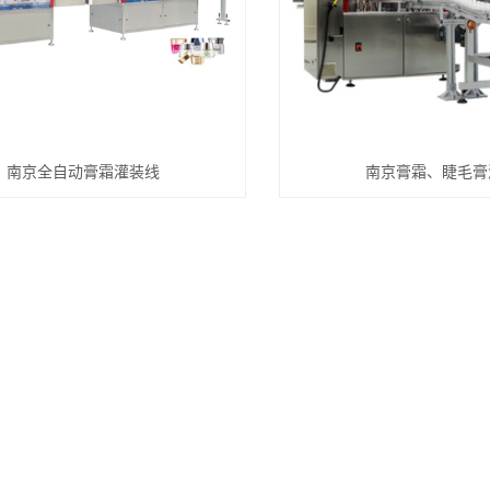
南京全自动膏霜灌装线
南京膏霜、睫毛膏