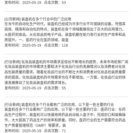
发布时间：2025-05-19 点击次数：53
[
公司新闻
]
装盒机在多个行业中的广泛应用
在当今的自动化生产时代，装盒机已经成为许多行业不可或缺的设备。凭借其
高效、精准和自动化的特点，装盒机在各个领域都展现出了巨大的应用潜力。
从医药到食品，从化妆品到电子产品，装盒机都在助力各行业的生产效率和品
质提升。一、医药行业在医药领域，装盒
发布时间：2025-05-19 点击次数：118
[
行业新闻
]
化妆品装盒机的市场需求呈现出不断增长的趋势，未来市场前景广阔
化妆品装盒机的市场需求主要取决于化妆品行业的发展情况以及消费者对化妆
品包装质量的要求。随着化妆品行业的不断壮大和消费者对化妆品包装质量要
求的提高，化妆品装盒机的市场需求也在不断增加。一方面，化妆品行业的快
速发展推动了化妆品装盒机的需求增长。
发布时间：2025-05-19 点击次数：55
[
行业新闻
]
装盒机在多个行业都有广泛的应用，以下是一些主要的行业
装盒机在多个行业都有广泛的应用，以下是一些主要的行业：医药行业：在药
品生产过程中，装盒机可以快速地将药品自动装入盒子中，完成封口和装箱操
作，大大提高了药品生产的效率和质量。同时，医药行业的生产需要符合药品
生产质量管理规范（GMP）等要求，装
发布时间：2025-05-19 点击次数：71