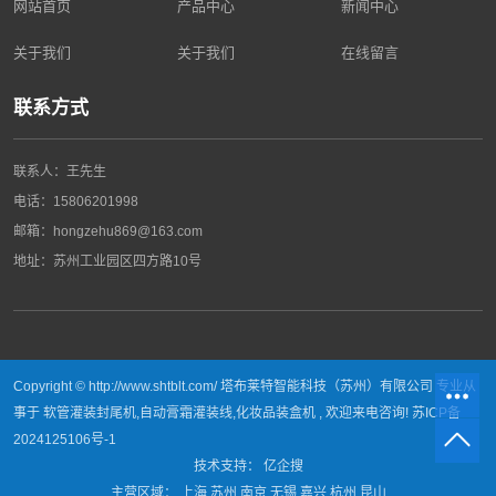
网站首页
产品中心
新闻中心
关于我们
关于我们
在线留言
联系方式
联系人：王先生
电话：
15806201998
邮箱：hongzehu869@163.com
地址：
苏州工业园区四方路10号
Copyright © http://www.shtblt.com/ 塔布莱特智能科技（苏州）有限公司 专业从
事于
软管灌装封尾机
,
自动膏霜灌装线
,
化妆品装盒机
, 欢迎来电咨询!
苏ICP备
2024125106号-1
技术支持：
亿企搜
主营区域：
上海
苏州
南京
无锡
嘉兴
杭州
昆山